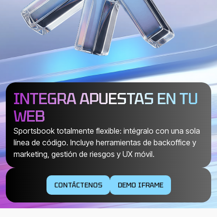
INTEGRA APUESTAS EN TU
WEB
Sportsbook totalmente flexible: intégralo con una sola
línea de código. Incluye herramientas de backoffice y
marketing, gestión de riesgos y UX móvil.
CONTÁCTENOS
DEMO IFRAME