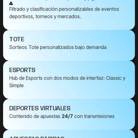
Filtrado y clasificación personalizables de eventos
deportivos, torneos y mercados.
TOTE
Sorteos Tote personalizados bajo demanda
ESPORTS
Hub de Esports con dos modos de interfaz: Classic y
Simple
DEPORTES VIRTUALES
Contenido de apuestas
24/7
con transmisiones