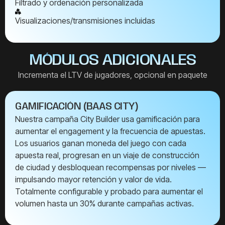
Filtrado y ordenación personalizada
Visualizaciones/transmisiones incluidas
MÓDULOS ADICIONALES
Incrementa el LTV de jugadores, opcional en paquete
GAMIFICACIÓN (BAAS CITY)
Nuestra campaña City Builder usa gamificación para
aumentar el engagement y la frecuencia de apuestas.
Los usuarios ganan moneda del juego con cada
apuesta real, progresan en un viaje de construcción
de ciudad y desbloquean recompensas por niveles —
impulsando mayor retención y valor de vida.
Totalmente configurable y probado para aumentar el
volumen hasta un 30% durante campañas activas.