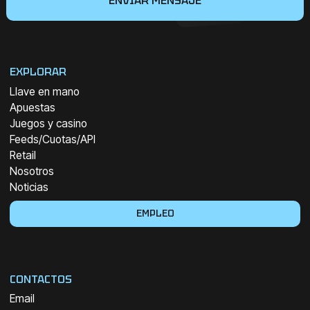
EXPLORAR
Llave en mano
Apuestas
Juegos y casino
Feeds/Cuotas/API
Retail
Nosotros
Noticias
EMPLEO
CONTACTOS
Email