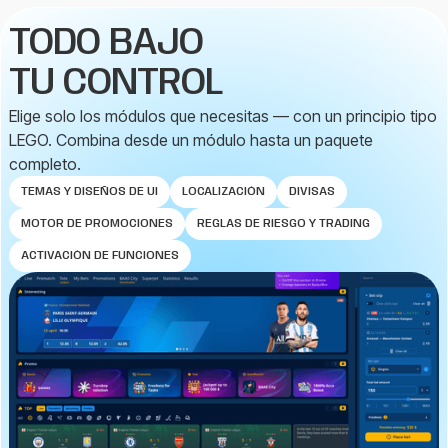
TODO BAJO
TU CONTROL
Elige solo los módulos que necesitas — con un principio tipo
LEGO. Combina desde un módulo hasta un paquete
completo.
TEMAS Y DISEÑOS DE UI
LOCALIZACIÓN
DIVISAS
MOTOR DE PROMOCIONES
REGLAS DE RIESGO Y TRADING
ACTIVACIÓN DE FUNCIONES